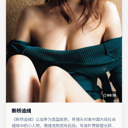
99:16
断桥追缉
《断桥追缉》以战争为类型底色，将镜头对准中国大陆社会
缝隙中的小人物，情绪克制而有后劲。导演朴赞郁擅长群戏