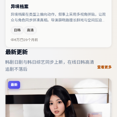
异境档案
异境档案在类型上偏向动作，叙事上采用多视角拼贴，让观
众与角色同步拼凑真相。导演薛晓路擅长群戏与空间压迫
感，本片在视听语言上与题材形成互文。李光洁与赵丽颖的
日韩
高清
对手戏构成全片情感锚点，马丽则以细节塑造推动谜题层层
揭开。节奏紧凑、反转有度，值得列入片单。
8万
29个月前
最新更新
韩剧日剧与韩日综艺同步上新，在线日韩高清
查看更多
追剧不落后
最新