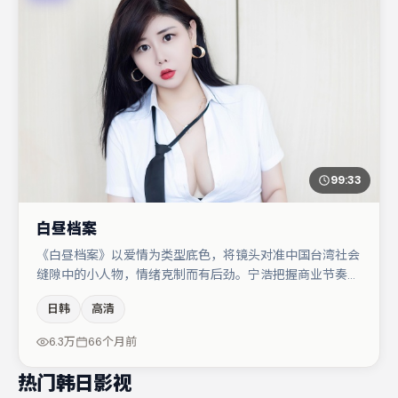
99:33
白昼档案
《白昼档案》以爱情为类型底色，将镜头对准中国台湾社会
缝隙中的小人物，情绪克制而有后劲。宁浩把握商业节奏的
同时保留人物弧光，高潮戏信息密度高但不显凌乱。胡歌与
日韩
高清
李光洁的对手戏构成全片情感锚点，周冬雨则以细节塑造推
动谜题层层揭开。节奏紧凑、反转有度，值得列入片单。
6.3万
66个月前
热门韩日影视