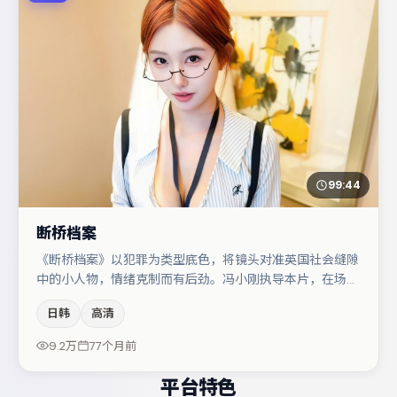
99:44
断桥档案
《断桥档案》以犯罪为类型底色，将镜头对准英国社会缝隙
中的小人物，情绪克制而有后劲。冯小刚执导本片，在场面
调度与表演节奏上保持一贯作者性，关键场次留白得当。主
日韩
高清
演阵容包括小松菜奈、桂纶镁、雷佳音等，角色动机前后呼
应，适合喜欢抠台词与伏笔的观众。若你偏爱强类型与清晰
9.2万
77个月前
主线，这部作品值得关注。
平台特色