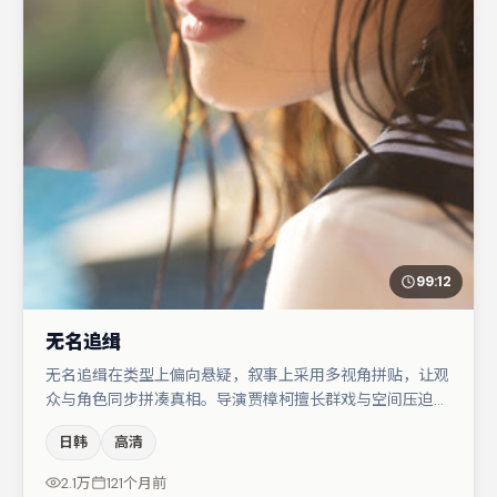
99:12
无名追缉
无名追缉在类型上偏向悬疑，叙事上采用多视角拼贴，让观
众与角色同步拼凑真相。导演贾樟柯擅长群戏与空间压迫
感，本片在视听语言上与题材形成互文。王景春与大鹏的对
日韩
高清
手戏构成全片情感锚点，文淇则以细节塑造推动谜题层层揭
开。整体完成度较高，适合周末一口气追完。
2.1万
121个月前