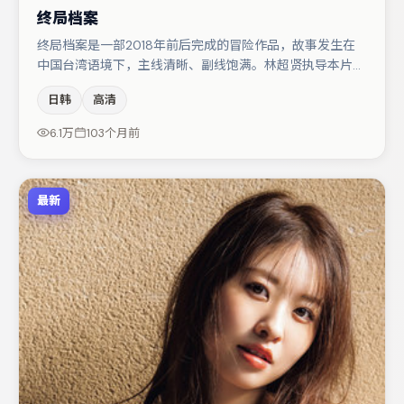
终局档案
终局档案是一部2018年前后完成的冒险作品，故事发生在
中国台湾语境下，主线清晰、副线饱满。林超贤执导本片，
在场面调度与表演节奏上保持一贯作者性，关键场次留白得
日韩
高清
当。主演阵容包括王千源、黄渤、于和伟等，角色动机前后
呼应，适合喜欢抠台词与伏笔的观众。整体完成度较高，适
6.1万
103个月前
合周末一口气追完。
最新