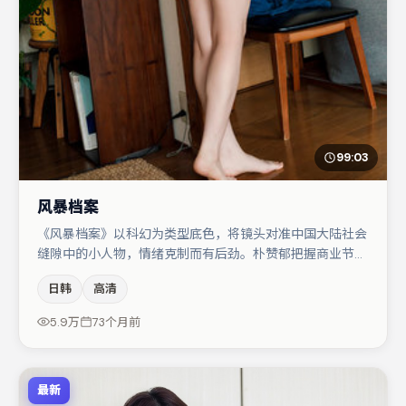
99:03
风暴档案
《风暴档案》以科幻为类型底色，将镜头对准中国大陆社会
缝隙中的小人物，情绪克制而有后劲。朴赞郁把握商业节奏
的同时保留人物弧光，高潮戏信息密度高但不显凌乱。秦海
日韩
高清
璐与张颂文的对手戏构成全片情感锚点，刘亦菲则以细节塑
造推动谜题层层揭开。整体完成度较高，适合周末一口气追
5.9万
73个月前
完。
最新