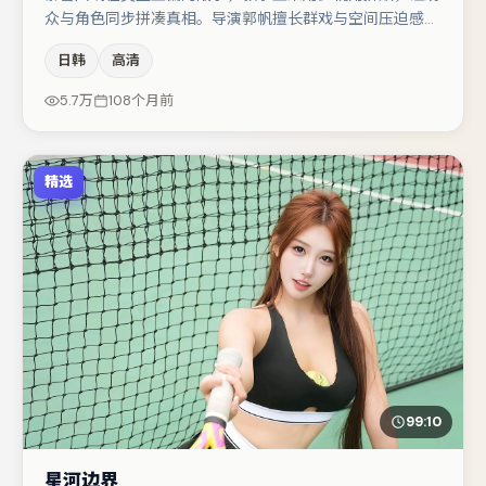
众与角色同步拼凑真相。导演郭帆擅长群戏与空间压迫感，
本片在视听语言上与题材形成互文。河正宇在片中承担叙事
日韩
高清
驱动，赵丽颖、张子枫分别提供反差与喜剧/悬疑调剂（视
场次而定）。节奏紧凑、反转有度，值得列入片单。
5.7万
108个月前
精选
99:10
星河边界