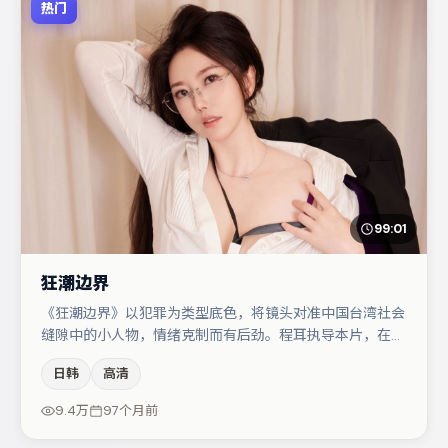
热门
99:01
狂潮边界
《狂潮边界》以犯罪为类型底色，将镜头对准中国台湾社会
缝隙中的小人物，情绪克制而有后劲。程耳执导本片，在场
面调度与表演节奏上保持一贯作者性，关键场次留白得当。
日韩
高清
大鹏在片中承担叙事驱动，肖央、赵丽颖分别提供反差与喜
剧/悬疑调剂（视场次而定）。若你偏爱强类型与清晰主
9.4万
97个月前
线，这部作品值得关注。