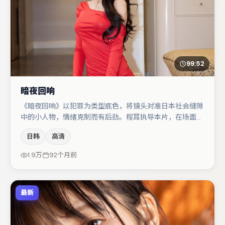
99:52
暗夜回响
《暗夜回响》以犯罪为类型底色，将镜头对准日本社会缝隙
中的小人物，情绪克制而有后劲。程耳执导本片，在场面调
度与表演节奏上保持一贯作者性，关键场次留白得当。小松
日韩
高清
菜奈与胡歌的对手戏构成全片情感锚点，桂纶镁则以细节塑
造推动谜题层层揭开。若你偏爱强类型与清晰主线，这部作
1.9万
92个月前
品值得关注。
最新