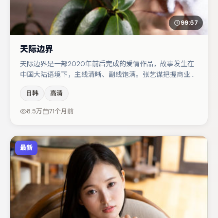
99:57
天际边界
天际边界是一部2020年前后完成的爱情作品，故事发生在
中国大陆语境下，主线清晰、副线饱满。张艺谋把握商业节
奏的同时保留人物弧光，高潮戏信息密度高但不显凌乱。赵
日韩
高清
丽颖与张译的对手戏构成全片情感锚点，蒋奇明则以细节塑
造推动谜题层层揭开。节奏紧凑、反转有度，值得列入片
8.5万
71个月前
单。
最新