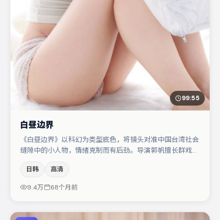
99:55
白昼边界
《白昼边界》以科幻为类型底色，将镜头对准中国台湾社会
缝隙中的小人物，情绪克制而有后劲。导演郭帆擅长群戏与
空间压迫感，本片在视听语言上与题材形成互文。张子枫与
日韩
高清
弗洛伦丝·皮尤的对手戏构成全片情感锚点，蒋奇明则以细
节塑造推动谜题层层揭开。整体完成度较高，适合周末一口
9.4万
68个月前
气追完。