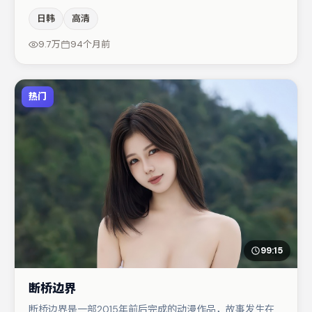
间压迫感，本片在视听语言上与题材形成互文。黄渤在片中
日韩
高清
承担叙事驱动，桂纶镁、咏梅分别提供反差与喜剧/悬疑调
剂（视场次而定）。节奏紧凑、反转有度，值得列入片单。
9.7万
94个月前
热门
99:15
断桥边界
断桥边界是一部2015年前后完成的动漫作品，故事发生在