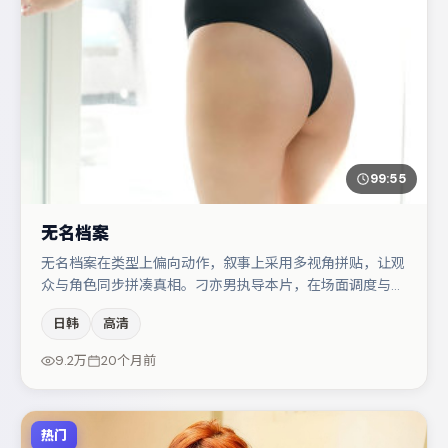
99:55
无名档案
无名档案在类型上偏向动作，叙事上采用多视角拼贴，让观
众与角色同步拼凑真相。刁亦男执导本片，在场面调度与表
演节奏上保持一贯作者性，关键场次留白得当。廖凡与任素
日韩
高清
汐的对手戏构成全片情感锚点，朱一龙则以细节塑造推动谜
题层层揭开。若你偏爱强类型与清晰主线，这部作品值得关
9.2万
20个月前
注。
热门