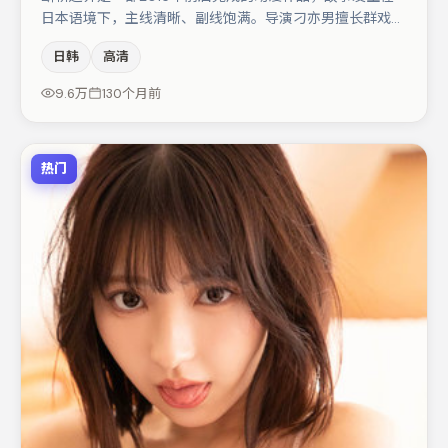
日本语境下，主线清晰、副线饱满。导演刁亦男擅长群戏与
空间压迫感，本片在视听语言上与题材形成互文。主演阵容
日韩
高清
包括木村拓哉、雷佳音、刘亦菲等，角色动机前后呼应，适
合喜欢抠台词与伏笔的观众。节奏紧凑、反转有度，值得列
9.6万
130个月前
入片单。
热门