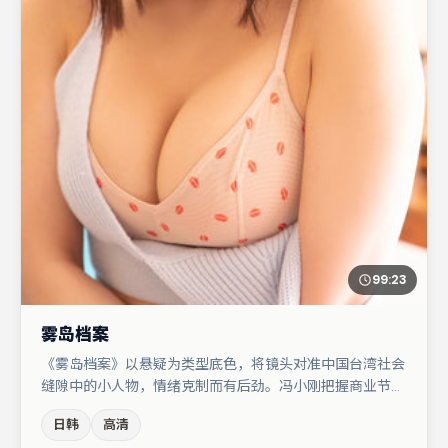
99:23
雾岛档案
《雾岛档案》以悬疑为类型底色，将镜头对准中国台湾社会
缝隙中的小人物，情绪克制而有后劲。冯小刚把握商业节奏
的同时保留人物弧光，高潮戏信息密度高但不显凌乱。主演
日韩
高清
阵容包括孔刘、肖央、于和伟等，角色动机前后呼应，适合