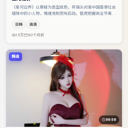
《星河边界》以悬疑为类型底色，将镜头对准中国香港社会
缝隙中的小人物，情绪克制而有后劲。管虎把握商业节奏的
同时保留人物弧光，高潮戏信息密度高但不显凌乱。白宇在
日韩
高清
片中承担叙事驱动，王景春、裴斗娜分别提供反差与喜剧/
悬疑调剂（视场次而定）。整体完成度较高，适合周末一口
1.5万
90个月前
气追完。
精选
99:58