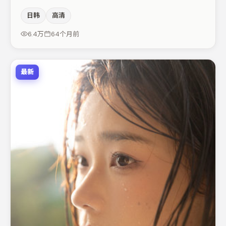
与空间压迫感，本片在视听语言上与题材形成互文。主演阵
日韩
高清
容包括张译、王景春、张颂文等，角色动机前后呼应，适合
喜欢抠台词与伏笔的观众。若你偏爱强类型与清晰主线，这
6.4万
64个月前
部作品值得关注。
最新