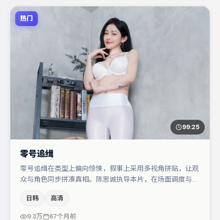
热门
99:25
零号追缉
零号追缉在类型上偏向惊悚，叙事上采用多视角拼贴，让观
众与角色同步拼凑真相。陈思诚执导本片，在场面调度与表
演节奏上保持一贯作者性，关键场次留白得当。主演阵容包
日韩
高清
括白宇、雷佳音、咏梅等，角色动机前后呼应，适合喜欢抠
台词与伏笔的观众。节奏紧凑、反转有度，值得列入片单。
9.3万
67个月前