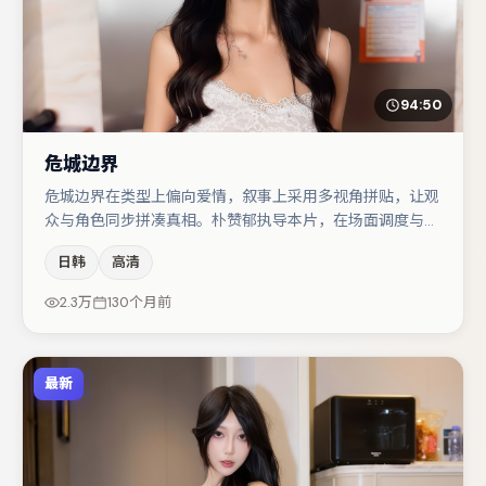
94:50
危城边界
危城边界在类型上偏向爱情，叙事上采用多视角拼贴，让观
众与角色同步拼凑真相。朴赞郁执导本片，在场面调度与表
演节奏上保持一贯作者性，关键场次留白得当。张子枫与雷
日韩
高清
佳音的对手戏构成全片情感锚点，张颂文则以细节塑造推动
谜题层层揭开。若你偏爱强类型与清晰主线，这部作品值得
2.3万
130个月前
关注。
最新