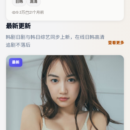
日韩
高清
奕宏与咏梅的对手戏构成全片情感锚点，任素汐则以细节塑
造推动谜题层层揭开。节奏紧凑、反转有度，值得列入片
9.3万
21个月前
单。
最新更新
韩剧日剧与韩日综艺同步上新，在线日韩高清
查看更多
追剧不落后
最新