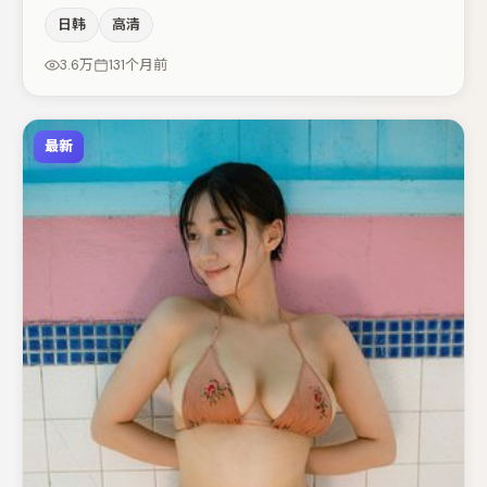
度与表演节奏上保持一贯作者性，关键场次留白得当。桂纶
日韩
高清
镁与杨幂的对手戏构成全片情感锚点，王景春则以细节塑造
推动谜题层层揭开。若你偏爱强类型与清晰主线，这部作品
3.6万
131个月前
值得关注。
最新