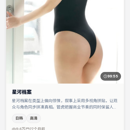
99:55
星河档案
星河档案在类型上偏向惊悚，叙事上采用多视角拼贴，让观
众与角色同步拼凑真相。管虎把握商业节奏的同时保留人物
弧光，高潮戏信息密度高但不显凌乱。王千源在片中承担叙
日韩
高清
事驱动，王景春、朱一龙分别提供反差与喜剧/悬疑调剂
（视场次而定）。节奏紧凑、反转有度，值得列入片单。
9.6万
27个月前