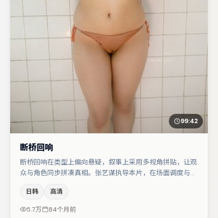
99:42
断桥回响
断桥回响在类型上偏向悬疑，叙事上采用多视角拼贴，让观
众与角色同步拼凑真相。张艺谋执导本片，在场面调度与表
演节奏上保持一贯作者性，关键场次留白得当。廖凡在片中
日韩
高清
承担叙事驱动，大鹏、刘亦菲分别提供反差与喜剧/悬疑调
剂（视场次而定）。节奏紧凑、反转有度，值得列入片单。
5.7万
84个月前