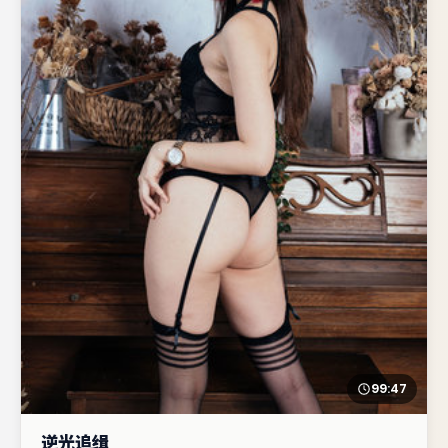
99:47
逆光追缉