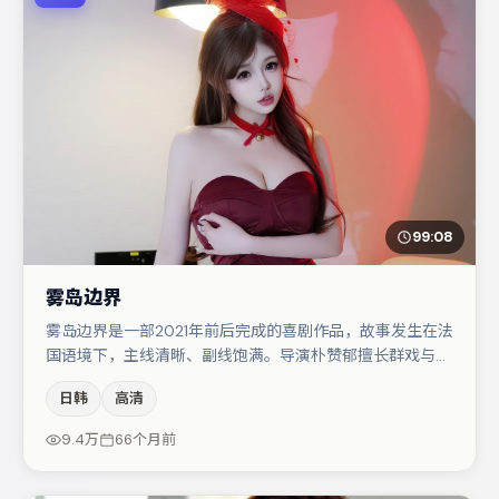
99:08
雾岛边界
雾岛边界是一部2021年前后完成的喜剧作品，故事发生在法
国语境下，主线清晰、副线饱满。导演朴赞郁擅长群戏与空
间压迫感，本片在视听语言上与题材形成互文。主演阵容包
日韩
高清
括段奕宏、木村拓哉、张颂文等，角色动机前后呼应，适合
喜欢抠台词与伏笔的观众。整体完成度较高，适合周末一口
9.4万
66个月前
气追完。