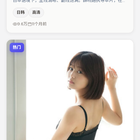
日本语境下，主线清晰、副线饱满。薛晓路执导本片，在场
面调度与表演节奏上保持一贯作者性，关键场次留白得当。
日韩
高清
沈腾与张颂文的对手戏构成全片情感锚点，王景春则以细节
塑造推动谜题层层揭开。节奏紧凑、反转有度，值得列入片
9.6万
11个月前
单。
热门