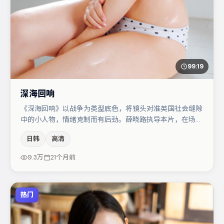
99:19
深海回响
《深海回响》以战争为类型底色，将镜头对准英国社会缝隙
中的小人物，情绪克制而有后劲。薛晓路执导本片，在场面
调度与表演节奏上保持一贯作者性，关键场次留白得当。段
日韩
高清
奕宏与咏梅的对手戏构成全片情感锚点，任素汐则以细节塑
造推动谜题层层揭开。节奏紧凑、反转有度，值得列入片
9.3万
21个月前
单。
热门