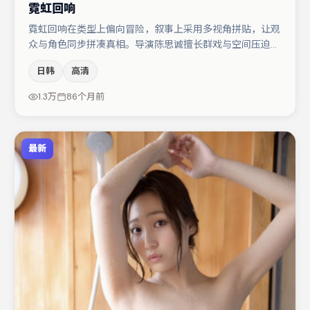
霓虹回响
霓虹回响在类型上偏向冒险，叙事上采用多视角拼贴，让观
众与角色同步拼凑真相。导演陈思诚擅长群戏与空间压迫
感，本片在视听语言上与题材形成互文。木村拓哉与蒋奇明
日韩
高清
的对手戏构成全片情感锚点，沈腾则以细节塑造推动谜题层
层揭开。若你偏爱强类型与清晰主线，这部作品值得关注。
1.3万
86个月前
最新