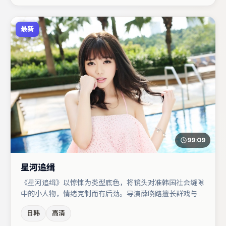
最新
99:09
星河追缉
《星河追缉》以惊悚为类型底色，将镜头对准韩国社会缝隙
中的小人物，情绪克制而有后劲。导演薛晓路擅长群戏与空
间压迫感，本片在视听语言上与题材形成互文。赵丽颖与肖
日韩
高清
央的对手戏构成全片情感锚点，章子怡则以细节塑造推动谜