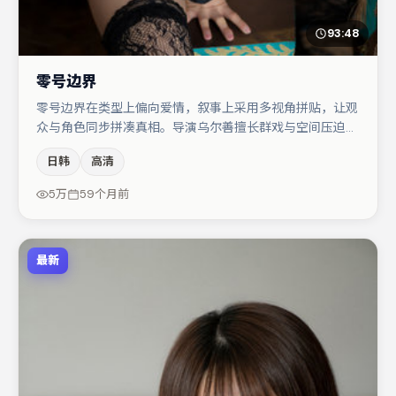
93:48
零号边界
零号边界在类型上偏向爱情，叙事上采用多视角拼贴，让观
众与角色同步拼凑真相。导演乌尔善擅长群戏与空间压迫
感，本片在视听语言上与题材形成互文。主演阵容包括白
日韩
高清
宇、张子枫、亚当·德赖弗等，角色动机前后呼应，适合喜
欢抠台词与伏笔的观众。节奏紧凑、反转有度，值得列入片
5万
59个月前
单。
最新