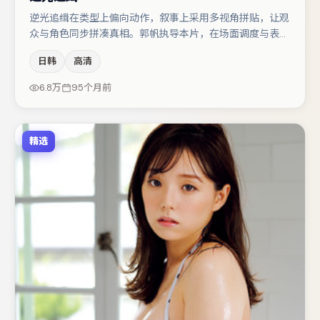
逆光追缉在类型上偏向动作，叙事上采用多视角拼贴，让观
众与角色同步拼凑真相。郭帆执导本片，在场面调度与表演
节奏上保持一贯作者性，关键场次留白得当。亚当·德赖弗
日韩
高清
与文淇的对手戏构成全片情感锚点，小松菜奈则以细节塑造
推动谜题层层揭开。若你偏爱强类型与清晰主线，这部作品
6.8万
95个月前
值得关注。
精选