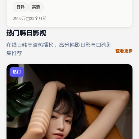
本片在视听语言上与题材形成互文。蒋奇明与裴斗娜的对手
日韩
高清
戏构成全片情感锚点，杨幂则以细节塑造推动谜题层层揭
开。若你偏爱强类型与清晰主线，这部作品值得关注。
1.6万
22个月前
热门韩日影视
在线日韩高清热播榜，高分韩影日影与口碑剧
查看更多
集推荐
热门