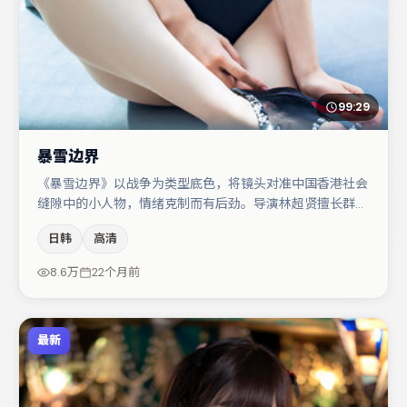
99:29
暴雪边界
《暴雪边界》以战争为类型底色，将镜头对准中国香港社会
缝隙中的小人物，情绪克制而有后劲。导演林超贤擅长群戏
与空间压迫感，本片在视听语言上与题材形成互文。宋佳与
日韩
高清
菅田将晖的对手戏构成全片情感锚点，刘亦菲则以细节塑造
推动谜题层层揭开。整体完成度较高，适合周末一口气追
8.6万
22个月前
完。
最新