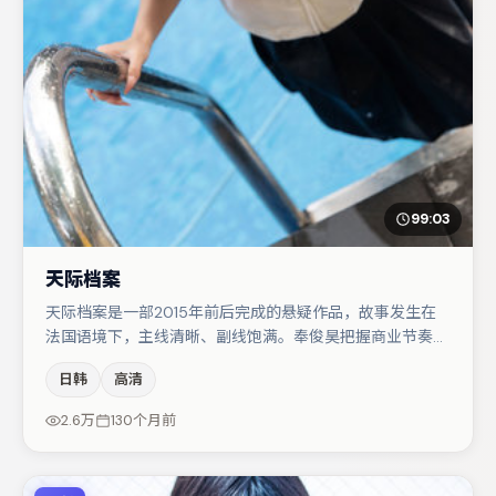
99:03
天际档案
天际档案是一部2015年前后完成的悬疑作品，故事发生在
法国语境下，主线清晰、副线饱满。奉俊昊把握商业节奏的
同时保留人物弧光，高潮戏信息密度高但不显凌乱。主演阵
日韩
高清
容包括宋佳、易烊千玺、张子枫等，角色动机前后呼应，适
合喜欢抠台词与伏笔的观众。节奏紧凑、反转有度，值得列
2.6万
130个月前
入片单。