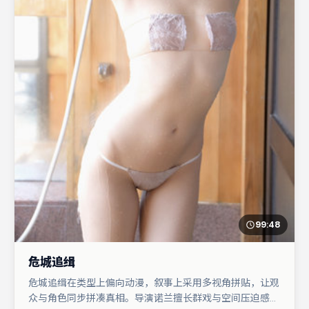
99:48
危城追缉
危城追缉在类型上偏向动漫，叙事上采用多视角拼贴，让观
众与角色同步拼凑真相。导演诺兰擅长群戏与空间压迫感，