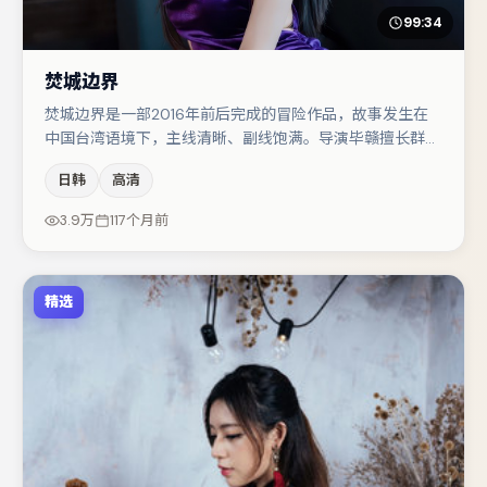
99:34
焚城边界
焚城边界是一部2016年前后完成的冒险作品，故事发生在
中国台湾语境下，主线清晰、副线饱满。导演毕赣擅长群戏
与空间压迫感，本片在视听语言上与题材形成互文。任素汐
日韩
高清
与咏梅的对手戏构成全片情感锚点，章子怡则以细节塑造推
动谜题层层揭开。整体完成度较高，适合周末一口气追完。
3.9万
117个月前
精选