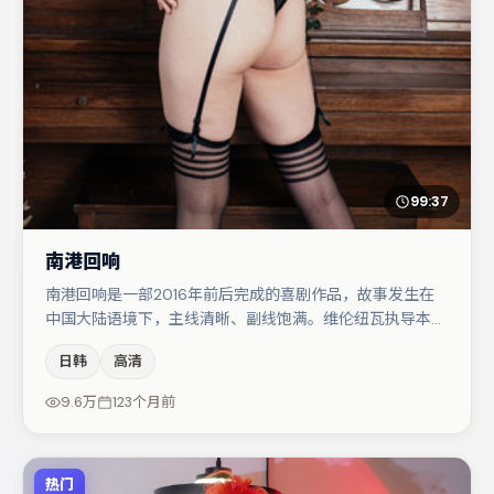
99:37
南港回响
南港回响是一部2016年前后完成的喜剧作品，故事发生在
中国大陆语境下，主线清晰、副线饱满。维伦纽瓦执导本
片，在场面调度与表演节奏上保持一贯作者性，关键场次留
日韩
高清
白得当。主演阵容包括桂纶镁、章子怡、木村拓哉等，角色
动机前后呼应，适合喜欢抠台词与伏笔的观众。节奏紧凑、
9.6万
123个月前
反转有度，值得列入片单。
热门